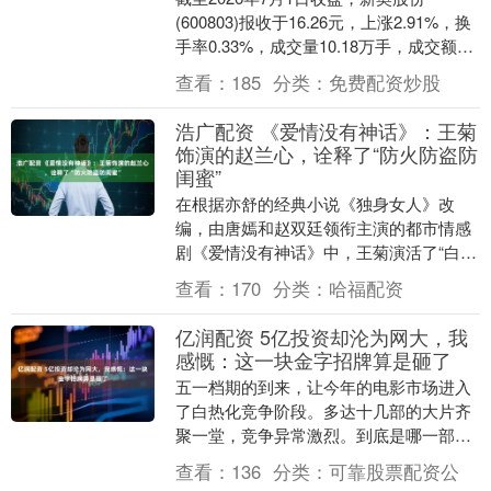
(600803)报收于16.26元，上涨2.91%，换
手率0.33%，成交量10.18万手，成交额
1.65亿元。 当日关注点....
查看：
185
分类：
免费配资炒股
浩广配资 《爱情没有神话》：王菊
饰演的赵兰心，诠释了“防火防盗防
闺蜜”
在根据亦舒的经典小说《独身女人》改
编，由唐嫣和赵双廷领衔主演的都市情感
剧《爱情没有神话》中，王菊演活了“白眼
狼”赵兰心，这哪是闺蜜，分明是插刀教的
查看：
170
分类：
哈福配资
教主！ 连续追....
亿润配资 5亿投资却沦为网大，我
感慨：这一块金字招牌算是砸了
五一档期的到来，让今年的电影市场进入
了白热化竞争阶段。多达十几部的大片齐
聚一堂，竞争异常激烈。到底是哪一部能
凭借质量脱颖而出，成为观众的首选？从
查看：
136
分类：
可靠股票配资公
目前的情况来看，....