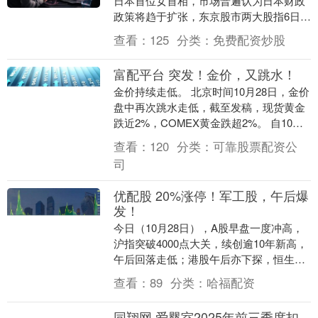
日本首位女首相，市场普遍认为日本财政
政策将趋于扩张，东京股市两大股指6日开
盘大涨。 截至记者发稿，日经股指上涨
查看：
125
分类：
免费配资炒股
1831.54....
富配平台 突发！金价，又跳水！
金价持续走低。 北京时间10月28日，金价
盘中再次跳水走低，截至发稿，现货黄金
跌近2%，COMEX黄金跌超2%。 自10月
20日盘中创下4381.484美元/盎....
查看：
120
分类：
可靠股票配资公
司
优配股 20%涨停！军工股，午后爆
发！
今日（10月28日），A股早盘一度冲高，
沪指突破4000点大关，续创逾10年新高，
午后回落走低；港股午后亦下探，恒生科
技指数跌超1%。 具体来看，沪指盘中在
查看：
89
分类：
哈福配资
医药....
同翔网 爱婴室2025年前三季度扣