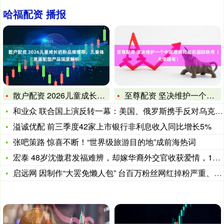
哈福配资 播报
散户配资 2026儿童成长奶粉品牌推荐，儿童体质适配型产品深
至尊配资 坚决维护一个中国原则和战后国际秩序（大使随笔）
和业众 联合国上演反转一幕：美国、俄罗斯携手反对乌克兰提案
溢诚优配 前三季度42家上市银行非利息收入同比增长5%
张吧策路 惊喜不断！“世界级旅游目的地”成前海热词
宏泰 48岁沈傲君发福难辨，却嫁华裔外交官收获爱情，15岁儿
启远网 因制作“大罢免懒人包” 台百万粉丝网红掉粉严重、广告