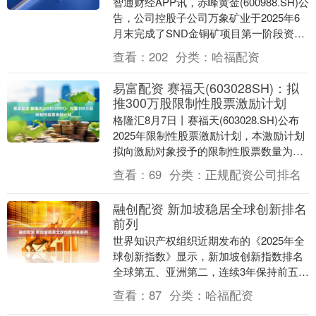
智通财经APP讯，赤峰黄金(600988.SH)公
告，公司控股子公司万象矿业于2025年6
月末完成了SND金铜矿项目第一阶段资源
勘探工作，SRK Consult....
查看：
202
分类：
哈福配资
易富配资 赛福天(603028SH)：拟
推300万股限制性股票激励计划
格隆汇8月7日丨赛福天(603028.SH)公布
2025年限制性股票激励计划，本激励计划
拟向激励对象授予的限制性股票数量为
300万股，约占本激励计划草案公告时
查看：
69
分类：
正规配资公司排名
公....
融创配资 新加坡稳居全球创新排名
前列
世界知识产权组织近期发布的《2025年全
球创新指数》显示，新加坡创新指数排名
全球第五、亚洲第二，连续3年保持前五名
的成绩。新加坡在创新领域的良好表现并
查看：
87
分类：
哈福配资
非偶然，其....