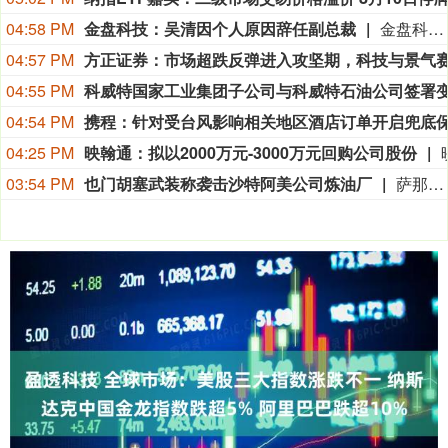
04:58 PM
金盘科技：吴清因个人原因辞任副总裁
金盘科技8月9日公告，公司董事会于2026年8月7日收到副总裁吴清的辞职报告，吴清因个人原因申请辞去公司副总裁职务，辞职报告自送达公司董事会之日起生效，吴清仍在公司担任其他职务。
04:57 PM
04:55 PM
04:54 PM
04:25 PM
映翰通：拟以2000万元-3000万元回购公司股份
03:54 PM
也门胡塞武装称袭击沙特阿美公司炼油厂
萨那消息：也门胡塞武装9日称，该组织使用无人机对位于沙特阿拉伯吉赞的沙特阿美公司炼油厂发动了“精准打击”。 胡塞武装发言人叶海亚·萨雷亚在声明中说，此次打击是为了回应不久前沙特无人机侵犯也门领空的行为。 沙特阿拉伯能源部9日早些时候在社交媒体上说，位于吉赞的沙特阿美公司炼油厂的一处设施当天凌晨发生火灾。该公司工业安全消防队已将火灾扑灭，事故未造成人员伤亡。(新华社)