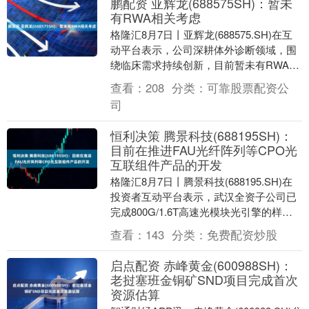
鹏配资 亚辉龙(688575SH)：暂未
有RWA相关考虑
格隆汇8月7日丨亚辉龙(688575.SH)在互
动平台表示，公司深耕体外诊断领域，围
绕临床需求持续创新，目前暂未有RWA相
关考虑。 【免责声明】本文仅代表作者
查看：
208
分类：
可靠股票配资公
本....
司
恒利决策 腾景科技(688195SH)：
目前在推进FAU光纤阵列等CPO光
互联组件产品的开发
格隆汇8月7日丨腾景科技(688195.SH)在
投资者互动平台表示，武汉全资子公司已
完成800G/1.6T高速光模块光引擎的样品
生产。同时，其他品类高速光通信组....
查看：
143
分类：
免费配资炒股
启点配资 赤峰黄金(600988SH)：
老挝塞班金铜矿SND项目完成首次
资源估算