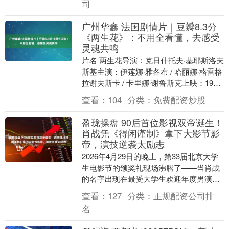
司
广州华鑫 法国剧情片｜豆瓣8.3分
《两生花》：不用全看懂，去感受
灵魂共鸣
片名 两生花导演：克日什托夫·基耶斯洛夫
斯基主演：伊莲娜·雅各布 / 哈丽娜·格雷格
拉谢夫斯卡 / 卡里娜·谢鲁斯克上映：1991-
05-15(法国)类型：剧情....
查看：
104
分类：
免费配资炒股
盈珑操盘 90后首位影视双帝诞生！
肖战凭《得闲谨制》拿下大影节影
帝，演技逆袭太励志
2026年4月29日的晚上，第33届北京大学
生电影节的颁奖礼现场沸腾了——当肖战
的名字出现在最受大学生欢迎年度男演员
的获奖名单时，台下的年轻观众几乎无法
查看：
127
分类：
正规配资公司排
抑制激动....
名