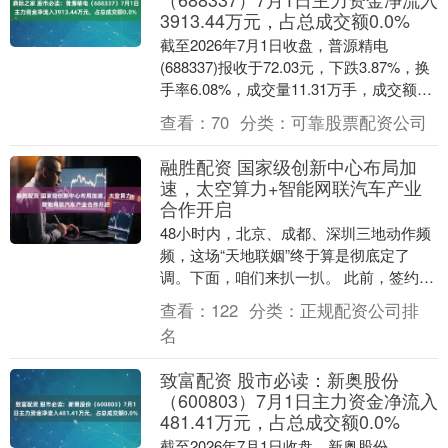
3913.44万元，占总成交额0.0%
截至2026年7月1日收盘，普源精电
(688337)报收于72.03元，下跌3.87%，换
手率6.08%，成交量11.31万手，成交额
8.43亿元。 当日关注点....
查看：
70
分类：
可靠股票配资公司
融胜配资 国家级创新中心布局加
速，太空算力+智能网联汽车产业
合作开启
48小时内，北京、成都、深圳三地动作频
频，这场“天地联姻”终于算是彻底定了
调。下面，咱们来扒一扒。 此前，签约桌
上摆着四份战略合作协议，落款分别为国
查看：
122
分类：
正规配资公司排
星宇航、国汽....
名
致富配资 股市必读：新奥股份
（600803）7月1日主力资金净流入
481.41万元，占总成交额0.0%
截至2026年7月1日收盘，新奥股份