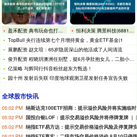
盈禾配资 典韦玩命也打不赢的6位猛将，3个打不过，3个战平，
恒利决策 腾景科技(688195SH)：目前在推进FAU光纤
TopBull 央行连续第七个月增持黄金，黄金ETF基金(1
展鹏配资 赵文瑄：65岁隐居深山的他活成了人间清流
俊升配资 程晓玥澳洲住别墅，挺6月孕肚抱女儿，二胎小衣服选蓝
亿策略 与辉同行抖音粉丝超东方甄选！
园十州 发射后失联 印度地球观测卫星发射任务宣告失败
全球股市快讯
05:02 PM
纳斯达
05:02 PM
国投白银LOF：提示交易溢价风险并将停牌复牌
05:02 PM
05:02 PM