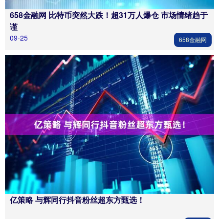
658金融网 比特币突然大跌！超31万人爆仓 市场情绪趋于
谨
09-25
658金融网
亿策略 与辉同行抖音粉丝超东方甄选！