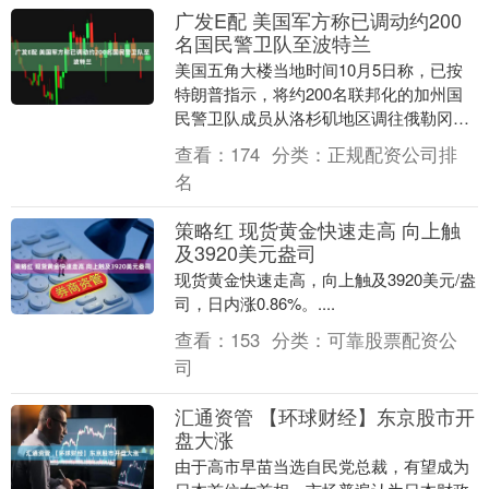
广发E配 美国军方称已调动约200
名国民警卫队至波特兰
美国五角大楼当地时间10月5日称，已按
特朗普指示，将约200名联邦化的加州国
民警卫队成员从洛杉矶地区调往俄勒冈州
波特兰，以支援移民与海关执法局
查看：
174
分类：
正规配资公司排
（ICE）及其他联....
名
策略红 现货黄金快速走高 向上触
及3920美元盎司
现货黄金快速走高，向上触及3920美元/盎
司，日内涨0.86%。....
查看：
153
分类：
可靠股票配资公
司
汇通资管 【环球财经】东京股市开
盘大涨
由于高市早苗当选自民党总裁，有望成为