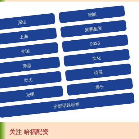
深山
智能
上海
展鹏配资
全国
2026
降息
文化
助力
特展
光明
终于
全部话题标签
关注 哈福配资