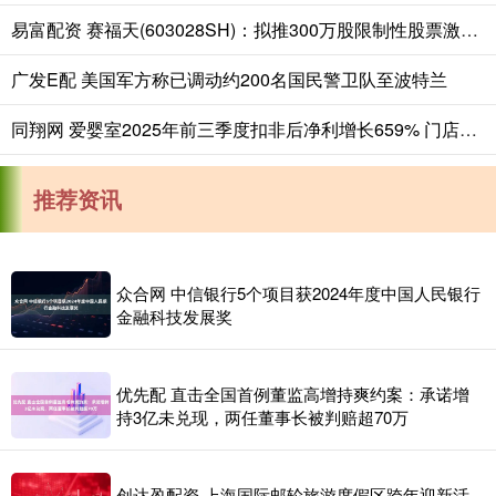
易富配资 赛福天(603028SH)：拟推300万股限制性股票激励计划
广发E配 美国军方称已调动约200名国民警卫队至波特兰
同翔网 爱婴室2025年前三季度扣非后净利增长659% 门店加速拓展、自有品牌持续发力
推荐资讯
众合网 中信银行5个项目获2024年度中国人民银行
金融科技发展奖
优先配 直击全国首例董监高增持爽约案：承诺增
持3亿未兑现，两任董事长被判赔超70万
创达盈配资 上海国际邮轮旅游度假区跨年迎新活