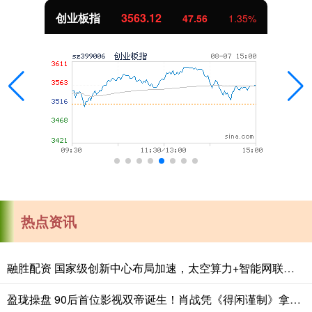
创业板指
3563.12
47.56
1.35%
热点资讯
融胜配资 国家级创新中心布局加速，太空算力+智能网联汽车产业合作开启
盈珑操盘 90后首位影视双帝诞生！肖战凭《得闲谨制》拿下大影节影帝，演技逆袭太励志