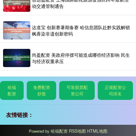
动交通管制通告
达道宝 创新赛暑期备赛 哈信息团队赴黔实践解锁
枫香染非遗创新密码
尚盈配资 美政府停摆可能造成哪些经济影响 民生
与经济双重承压
哈福
免费配资
可靠股票配
正规配资公
配资
炒股
资公司
司排名
友情链接：
哈福配资
RSS地图
HTML地图
Powered by