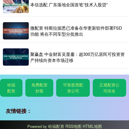
本信选配 广东落地全国首笔“技术入股贷”
微配资 特斯拉据悉已准备在华更新软件部署FSD
功能 将在不同车型分批推出
聚赢盘 中金财富吴显鏖：超300万亿居民可投资资
产持续向资本市场迁移
哈福
免费配资
可靠股票配
正规配资公
配资
炒股
资公司
司排名
友情链接：
哈福配资
RSS地图
HTML地图
Powered by