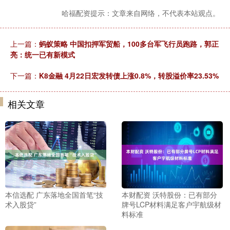
哈福配资提示：文章来自网络，不代表本站观点。
上一篇：
蚂蚁策略 中国扣押军贸船，100多台军飞行员跑路，郭正
亮：统一已有新模式
下一篇：
K8金融 4月22日宏发转债上涨0.8%，转股溢价率23.53%
相关文章
本信选配 广东落地全国首笔“技
本财配资 沃特股份：已有部分
术入股贷”
牌号LCP材料满足客户宇航级材
料标准