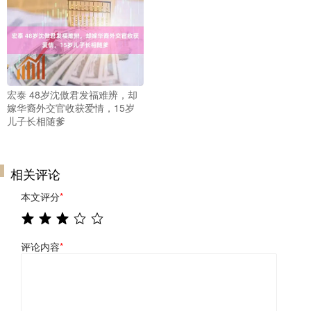
宏泰 48岁沈傲君发福难辨，却
嫁华裔外交官收获爱情，15岁
儿子长相随爹
相关评论
本文评分
*
评论内容
*