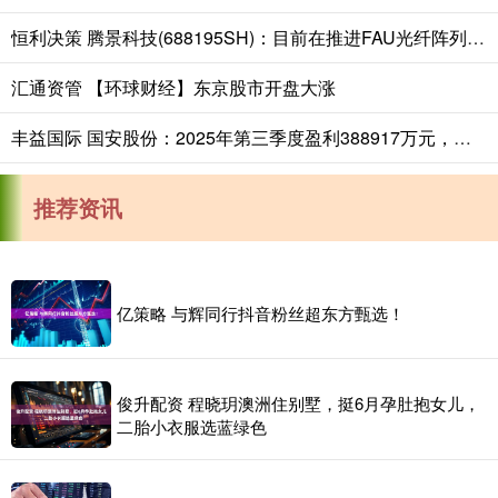
恒利决策 腾景科技(688195SH)：目前在推进FAU光纤阵列等CPO光互联组件产品的开发
汇通资管 【环球财经】东京股市开盘大涨
丰益国际 国安股份：2025年第三季度盈利388917万元，债权回收为现金流改善蓄力
推荐资讯
亿策略 与辉同行抖音粉丝超东方甄选！
俊升配资 程晓玥澳洲住别墅，挺6月孕肚抱女儿，
二胎小衣服选蓝绿色