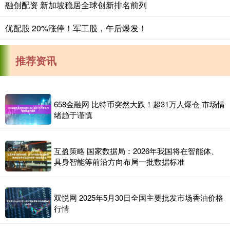
融创配资 新加坡稳居全球创新排名前列
优配股 20%涨停！军工股，午后爆发！
推荐资讯
658金融网 比特币突然大跌！超31万人爆仓 市场情
绪趋于谨慎
互盈策略 国家数据局：2026年我国将在智能体、
具身智能等前沿方向布局一批数据标准
双悦网 2025年5月30日全国主要批发市场香油价格
行情