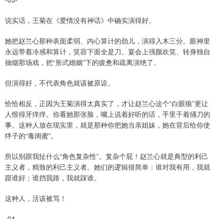
说实话，王菊在《爱情没有神话》中确实演得好。
她把赵兰心那种表面柔弱、内心算计的劲儿，演得入木三分。眼神里
永远带着冷感和算计，笑容下面全是刀。宴会上强颜欢笑、转身独自
抽烟那场戏，把“形式婚姻”下的疲惫和疏离演绝了。
但演得好，不代表角色就该被原谅。
恰恰相反，正因为王菊演得太真实了，才让赵兰心这个“白眼狼”更让
人恨得牙痒痒。你看她那张脸，嘴上说着好听的话，手里干着捅刀的
事。这种人放在现实里，就是那种你把她当亲姐妹，她在背后给你使
绊子的“毒闺蜜”。
所以别跟我扯什么“角色复杂性”。复杂个屁！赵兰心就是典型的利己
主义者，精致的利己主义者。她们的逻辑很简单：谁对我有用，我就
跟谁好；谁挡我路，我就踩谁。
这种人，活该被骂！
-04-