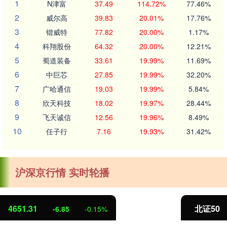
1
N津富
37.49
114.72%
77.46%
2
威尔高
39.83
20.01%
17.76%
3
锴威特
77.82
20.00%
1.17%
4
科翔股份
64.32
20.00%
12.21%
5
蜀道装备
33.61
19.99%
11.69%
6
中巨芯
27.85
19.99%
32.20%
7
广哈通信
19.03
19.99%
5.84%
8
欣天科技
18.02
19.97%
28.44%
9
飞天诚信
12.56
19.96%
8.49%
10
任子行
7.16
19.93%
31.42%
沪深京行情 实时轮播
北证50
1122.88
3.42
0.30%