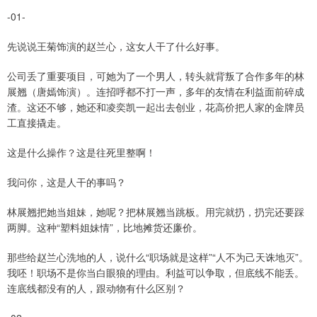
-01-
先说说王菊饰演的赵兰心，这女人干了什么好事。
公司丢了重要项目，可她为了一个男人，转头就背叛了合作多年的林
展翘（唐嫣饰演）。连招呼都不打一声，多年的友情在利益面前碎成
渣。这还不够，她还和凌奕凯一起出去创业，花高价把人家的金牌员
工直接撬走。
这是什么操作？这是往死里整啊！
我问你，这是人干的事吗？
林展翘把她当姐妹，她呢？把林展翘当跳板。用完就扔，扔完还要踩
两脚。这种“塑料姐妹情”，比地摊货还廉价。
那些给赵兰心洗地的人，说什么“职场就是这样”“人不为己天诛地灭”。
我呸！职场不是你当白眼狼的理由。利益可以争取，但底线不能丢。
连底线都没有的人，跟动物有什么区别？