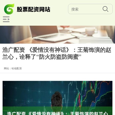
浩广配资 《爱情没有神话》：王菊饰演的赵
兰心，诠释了“防火防盗防闺蜜”
网站：哈福配资