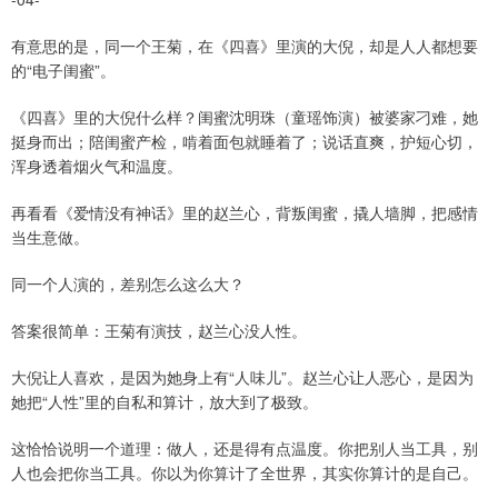
有意思的是，同一个王菊，在《四喜》里演的大倪，却是人人都想要
的“电子闺蜜”。
《四喜》里的大倪什么样？闺蜜沈明珠（童瑶饰演）被婆家刁难，她
挺身而出；陪闺蜜产检，啃着面包就睡着了；说话直爽，护短心切，
浑身透着烟火气和温度。
再看看《爱情没有神话》里的赵兰心，背叛闺蜜，撬人墙脚，把感情
当生意做。
同一个人演的，差别怎么这么大？
答案很简单：王菊有演技，赵兰心没人性。
大倪让人喜欢，是因为她身上有“人味儿”。赵兰心让人恶心，是因为
她把“人性”里的自私和算计，放大到了极致。
这恰恰说明一个道理：做人，还是得有点温度。你把别人当工具，别
人也会把你当工具。你以为你算计了全世界，其实你算计的是自己。