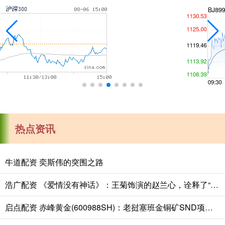
热点资讯
牛道配资 奕斯伟的突围之路
浩广配资 《爱情没有神话》：王菊饰演的赵兰心，诠释了“防火防盗防闺蜜”
启点配资 赤峰黄金(600988SH)：老挝塞班金铜矿SND项目完成首次资源估算