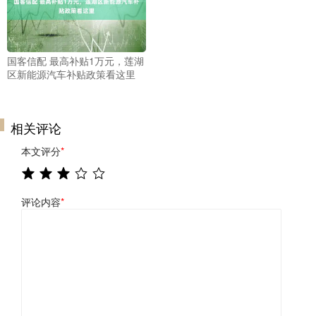
国客信配 最高补贴1万元，莲湖
区新能源汽车补贴政策看这里
相关评论
本文评分
*
评论内容
*