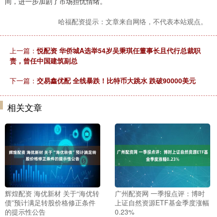
间，进一步加剧了市场担忧情绪。
哈福配资提示：文章来自网络，不代表本站观点。
上一篇：
悦配资 华侨城A选举54岁吴秉琪任董事长且代行总裁职
责，曾任中国建筑副总
下一篇：
交易鑫优配 全线暴跌！比特币大跳水 跌破90000美元
相关文章
辉煌配资 海优新材 关于“海优转
广州配资网 一季报点评：博时
债”预计满足转股价格修正条件
上证自然资源ETF基金季度涨幅
的提示性公告
0.23%