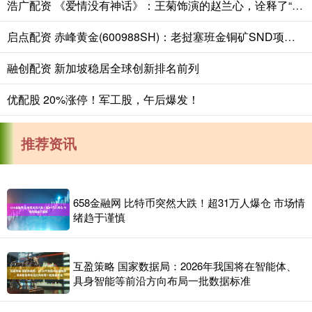
浩广配资 《爱情没有神话》：王菊饰演的赵兰心，诠释了“防火防盗防闺蜜”
启点配资 赤峰黄金(600988SH)：老挝塞班金铜矿SND项目完成首次资源估算
融创配资 新加坡稳居全球创新排名前列
优配股 20%涨停！军工股，午后爆发！
推荐资讯
658金融网 比特币突然大跌！超31万人爆仓 市场情
绪趋于谨慎
互盈策略 国家数据局：2026年我国将在智能体、
具身智能等前沿方向布局一批数据标准