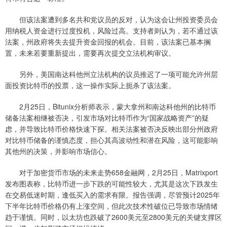
但该法案遭到多名共和党议员的反对，认为这会让州投资委员会
用纳税人资金进行过度投机，风险过高。支持者则认为，若不通过该
法案，州政府将失去提升资金回报的机会。目前，该法案已基本搁
置，未来若要重新提出，需要再次提交立法机构审议。
另外，美国南达科他州立法机构的议员推迟了一项可能允许州层
面投资比特币的投票，这一操作实际上扼杀了该法案。
2月25日，Bitunix分析师表示，蒙大拿州和南达科他州的比特币
储备法案相继被否决，引发市场对比特币作为“国家战略资产”的疑
虑，并导致比特币价格快速下探。相关法案被否决反映出部分州政府
对比特币储备的谨慎态度，担心其高波动性和潜在风险，这可能影响
其他州的决策，并影响市场信心。
对于加密货币市场的未来走势658金融网，2月25日，Matrixport
发布图表称，比特币进一步下跌的可能性较大，尤其是这次下跌发生
在交易低迷时期，逢低买入的需求有限。报告强调，尽管预计2025年
下半年比特币价格仍有上涨空间，但此次技术性破位已导致市场情绪
趋于谨慎。同时，以太坊也跌破了2600美元至2800美元的关键支撑区