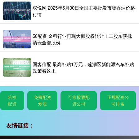
双悦网 2025年5月30日全国主要批发市场香油价格
行情
58配资 金租行业再现大额股权转让！二股东获批
清仓全部股份
国客信配 最高补贴1万元，莲湖区新能源汽车补贴
政策看这里
哈福
免费配资
可靠股票配
正规配资公
配资
炒股
资公司
司排名
友情链接：