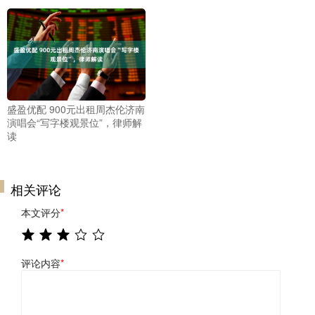
盛盈优配 900元出租周杰伦济南
演唱会“写字楼观景位”，律师解
读
相关评论
本文评分
*
评论内容
*