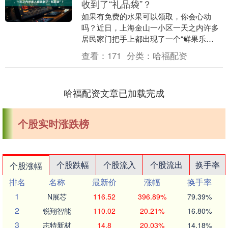
收到了“礼品袋”？
如果有免费的水果可以领取，你会心动
吗？近日，上海金山一小区一天之内许多
居民家门把手上都出现了一个“鲜果乐
园”的礼品袋，袋内宣传单显示，扫描二维
查看：
171
分类：
哈福配资
码即可领取免费水果....
哈福配资文章已加载完成
个股实时涨跌榜
个股跌幅
个股流入
个股流出
换手率
个股涨幅
排名
名称
最新价
涨幅
换手率
1
N展芯
116.52
396.89%
79.39%
2
锐翔智能
110.02
20.21%
16.80%
3
志特新材
14.8
20.03%
14.18%