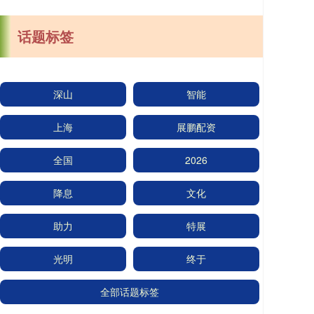
话题标签
深山
智能
上海
展鹏配资
全国
2026
降息
文化
助力
特展
光明
终于
全部话题标签