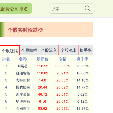
规配资公司排名
个股实时涨跌榜
个股跌幅
个股流入
个股流出
换手率
个股涨幅
排名
名称
最新价
涨幅
换手率
1
N展芯
116.52
396.89%
79.39%
2
锐翔智能
110.02
20.21%
16.80%
3
志特新材
14.8
20.03%
14.18%
4
博腾股份
20.44
20.02%
14.77%
5
近岸蛋白
46.72
20.01%
5.62%
6
毕得医药
61.6
20.01%
6.12%
7
五洲医疗
83.62
20.01%
18.37%