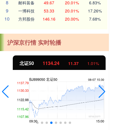
8
耐科装备
49.67
20.01%
6.83%
9
一博科技
53.33
20.01%
17.26%
10
方邦股份
146.16
20.00%
7.68%
沪深京行情 实时轮播
北证50
1134.24
创
11.37
1.01%