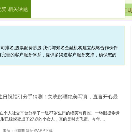
配资 相关话题
配资
免费配资炒股
可靠股票配资公司
正
公司排名,股票配资炒股:我们与知名金融机构建立战略合作伙伴
有完善的客户服务体系，提供多渠道客户服务支持，确保您的
席生日祝福引分手猜测！关晓彤晒绝美写真，直言开心最
彤在个人社交平台分享了一组27岁生日的绝美写真照。一转眼捷希缘
已经蜕变成了27岁的小女人，真的是时光飞逝。今年....
来源：河南期货配资APP下载