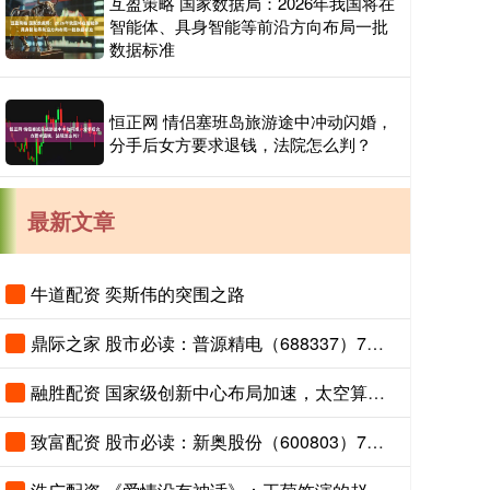
互盈策略 国家数据局：2026年我国将在
智能体、具身智能等前沿方向布局一批
数据标准
恒正网 情侣塞班岛旅游途中冲动闪婚，
分手后女方要求退钱，法院怎么判？
最新文章
牛道配资 奕斯伟的突围之路
鼎际之家 股市必读：普源精电（688337）7月1日主力资金净流入3913.44万元，占总成交额0.0%
融胜配资 国家级创新中心布局加速，太空算力+智能网联汽车产业合作开启
致富配资 股市必读：新奥股份（600803）7月1日主力资金净流入481.41万元，占总成交额0.0%