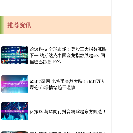
推荐资讯
盈透科技 全球市场：美股三大指数涨跌
不一 纳斯达克中国金龙指数跌超5% 阿
里巴巴跌超10%
658金融网 比特币突然大跌！超31万人
爆仓 市场情绪趋于谨慎
亿策略 与辉同行抖音粉丝超东方甄选！