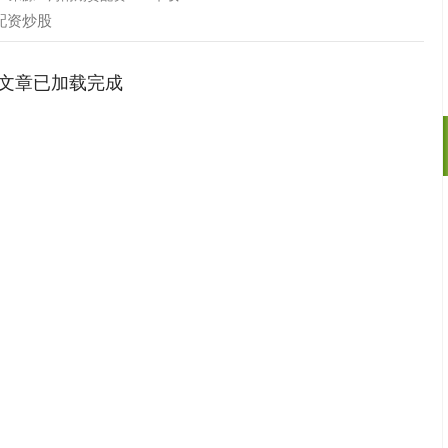
配资炒股
文章已加载完成
沪深300
4694.44
.42%
43.13
0.93%