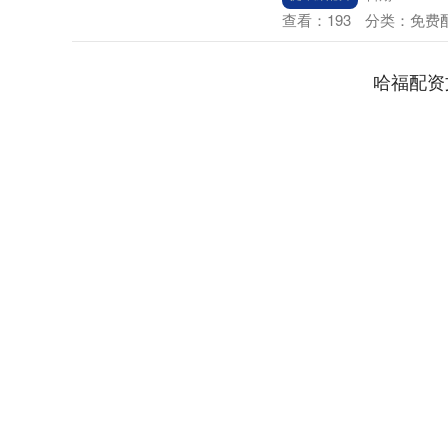
查看：
193
分类：
免费
哈福配资
深证成指
14311.01
.68
1.02%
200.89
1