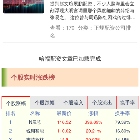
提到赵文瑄展鹏配资，不少人脑海里会立
刻浮现大明宫词里那个风度翩翩的薛绍与
张易之。 这位曾与周迅陈红因戏传过绯
闻，被誉为绝世美男的演员，在最火的时
查看：
170
分类：
正规配资公司排
候是无数人心中的....
名
哈福配资文章已加载完成
个股实时涨跌榜
个股跌幅
个股流入
个股流出
换手率
个股涨幅
排名
名称
最新价
涨幅
换手率
1
N展芯
116.52
396.89%
79.39%
2
锐翔智能
110.02
20.21%
16.80%
3
志特新材
14.8
20.03%
14.18%